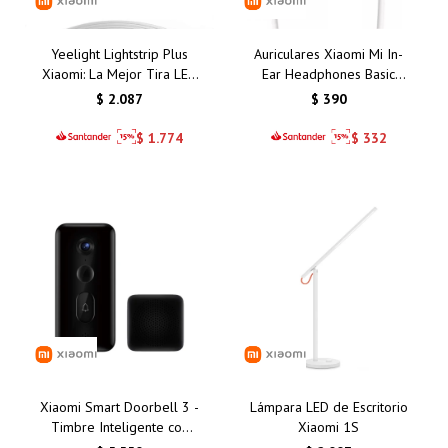
Yeelight Lightstrip Plus
Auriculares Xiaomi Mi In-
Xiaomi: La Mejor Tira LED
Ear Headphones Basic
Inteligente con Control de
Silver/Plata: Calidad de
$
2.087
$
390
Colores para Tu Hogar en
Sonido y Comodidad
Uruguay
Inigualable
$
1.774
$
332
Xiaomi Smart Doorbell 3 -
Lámpara LED de Escritorio
Timbre Inteligente con
Xiaomi 1S
Cámara HD, Visión