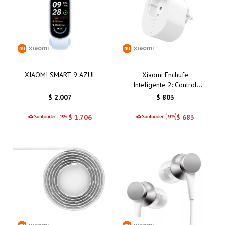
XIAOMI SMART 9 AZUL
Xiaomi Enchufe
Inteligente 2: Control
Remoto y Eficiencia
$
2.007
$
803
Energética para tu Hogar
Inteligente en Uruguay
$
1.706
$
683