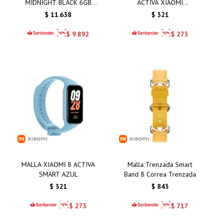
MIDNIGHT BLACK 6GB
ACTIVA XIAOMI
128GB
AMARILLO
$
11.638
$
321
$
9.892
$
273
MALLA XIAOMI 8 ACTIVA
Malla Trenzada Smart
SMART AZUL
Band 8 Correa Trenzada
$
321
$
843
$
273
$
717