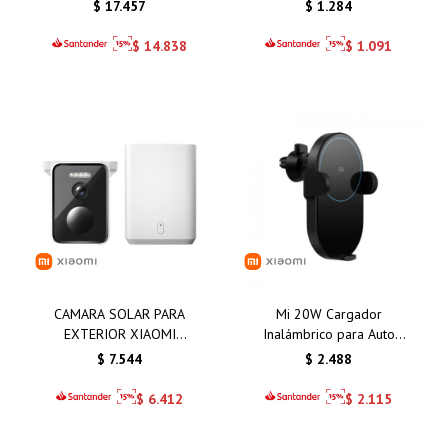
BLUE 8GB 256GB
SCALE S400
$
17.457
$
1.284
$
14.838
$
1.091
CAMARA SOLAR PARA
Mi 20W Cargador
EXTERIOR XIAOMI
Inalámbrico para Auto
BW400 PRO SET
Xiaomi
$
7.544
$
2.488
$
6.412
$
2.115