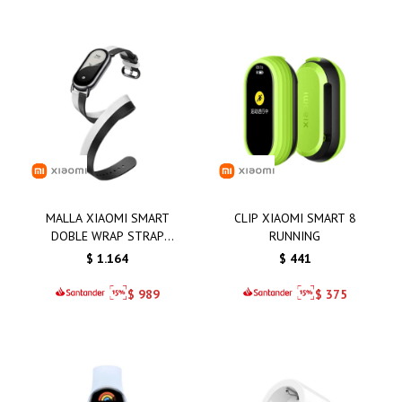
MALLA XIAOMI SMART
CLIP XIAOMI SMART 8
DOBLE WRAP STRAP
RUNNING
BLANCA Y NEGRA
$
1.164
$
441
$
989
$
375