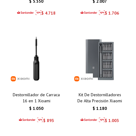
$
5.550
$
2.007
Nocturna y Conectividad
Wi-Fi
$
4.718
$
1.706
Destornillador de Carraca
Kit De Destornilladores
16 en 1 Xioami
De Alta Precisión Xiaomi
$
1.050
$
1.180
$
893
$
1.003