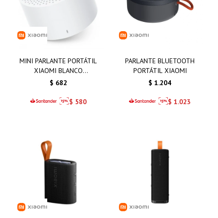
MINI PARLANTE PORTÁTIL
PARLANTE BLUETOOTH
XIAOMI BLANCO
PORTÁTIL XIAOMI
SPEAKER2 COMPACTO
$
682
$
1.204
$
580
$
1.023