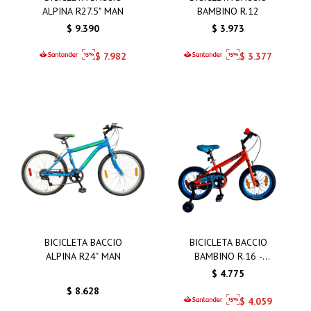
ALPINA R27.5" MAN
BAMBINO R.12
$
9.390
$
3.973
$
7.982
$
3.377
BICICLETA BACCIO
BICICLETA BACCIO
ALPINA R24" MAN
BAMBINO R.16 -
BICICLETA BACCIO
$
4.775
BAMBINO R.16 NARANJA
$
8.628
$
4.059