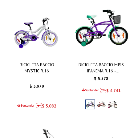
BICICLETA BACCIO
BICICLETA BACCIO MISS
MYSTIC R.16
IPANEMA R.16 -
BICICLETA BACCIO MISS
$
5.578
IPANEMA R.16 VIOLETA
$
5.979
$
4.741
$
5.082