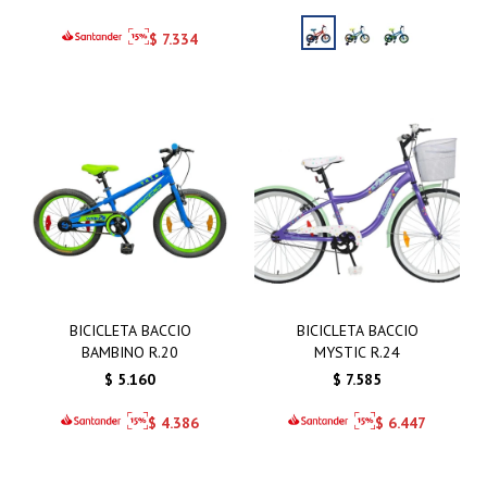
$
7.334
BICICLETA BACCIO
BICICLETA BACCIO
BAMBINO R.20
MYSTIC R.24
$
5.160
$
7.585
$
4.386
$
6.447