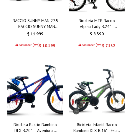
BACCIO SUNNY MAN 27.5
Bicicleta MTB Baccio
- BACCIO SUNNY MAN
Alpina Lady R.24” -
27.5 VERDE
Calidad Superior con
$
11.999
$
8.390
Frenos V-Brake y
Componentes de Aluminio
$
10.199
$
7.132
Bicicleta Baccio Bambino
Bicicleta Infantil Baccio
DLX R.20" – Aventura y
Bambino DLX R.16"– Estilo