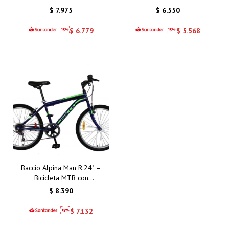
Diversión en Dos Ruedas
y Seguridad para Niños
$
7.975
$
6.550
Activos
$
6.779
$
5.568
Baccio Alpina Man R.24" –
Bicicleta MTB con
Transmisión de 6
$
8.390
Velocidades y
Componentes de Alta
$
7.132
Calidad