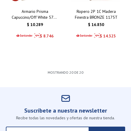
Armario Prisma
Ropero 2P 1C Madera
Capuccino/Off White 5781
Finestra BRONZE 1175T
4 Puertas / 2 Cajones
$
10.289
$
16.850
$
8.746
$
14.323
MOSTRANDO
20
DE
20
Suscríbete a nuestra newsletter
Recibe todas las novedades y ofertas de nuestra tienda.