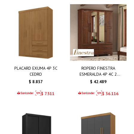
PLACARD EXUMA 4P 3C
ROPERO FINESTRA
CEDRO
ESMERALDA 4P 4C 2
ESPEJOS
$
8.837
$
42.489
$
7.511
$
36.116