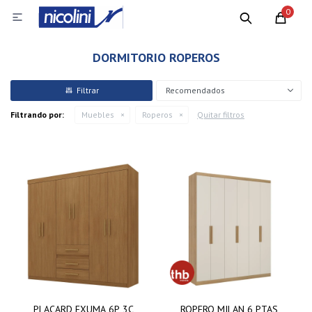
0

DORMITORIO ROPEROS
Recomendados
Filtrando por:
Muebles
Roperos
Quitar filtros
PLACARD EXUMA 6P 3C
ROPERO MILAN 6 PTAS