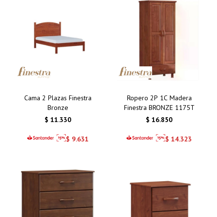
Cama 2 Plazas Finestra
Ropero 2P 1C Madera
Bronze
Finestra BRONZE 1175T
$
11.330
$
16.850
$
9.631
$
14.323