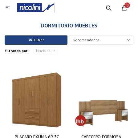
0

DORMITORIO MUEBLES
Recomendados
Filtrando por:
Muebles
PLACARD EXUMA 6P 3C
CABECERO FORMOSA