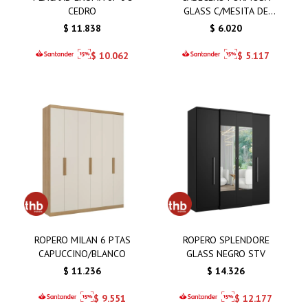
CEDRO
GLASS C/MESITA DE
NOCHE
$
11.838
$
6.020
$
10.062
$
5.117
ROPERO MILAN 6 PTAS
ROPERO SPLENDORE
CAPUCCINO/BLANCO
GLASS NEGRO STV
$
11.236
$
14.326
$
9.551
$
12.177