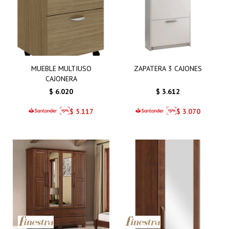
MUEBLE MULTIUSO
ZAPATERA 3 CAJONES
CAJONERA
$
6.020
$
3.612
$
5.117
$
3.070