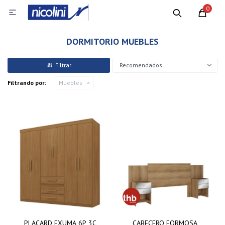
0

DORMITORIO MUEBLES
Recomendados
Filtrando por:
Muebles
PLACARD EXUMA 6P 3C
CABECERO FORMOSA