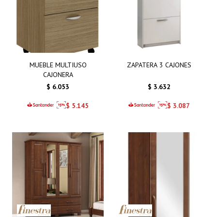
MUEBLE MULTIUSO
ZAPATERA 3 CAJONES
CAJONERA
$
6.053
$
3.632
$
5.145
$
3.087