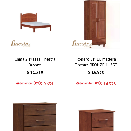
Cama 2 Plazas Finestra
Ropero 2P 1C Madera
Bronze
Finestra BRONZE 1175T
$
11.330
$
16.850
$
9.631
$
14.323