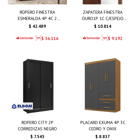
ROPERO FINESTRA
ZAPATERA FINESTRA
ESMERALDA 4P 4C 2
OURO1P 1C C/ESPEJO
ESPEJOS
CAFE
$
42.489
$
10.814
$
36.116
$
9.192
ROPERO CITY 2P
PLACARD EXUMA 4P 3C
CORREDIZAS NEGRO
CEDRO Y ONIX
$
7.545
$
8.837