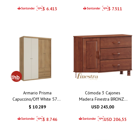
$
6.413
$
7.511
Armario Prisma
Cómoda 3 Cajones
Capuccino/Off White 5781
Madera Finestra BRONZE
4 Puertas / 2 Cajones
1162T
$
10.289
USD
243,00
$
8.746
USD
206,55